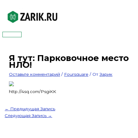
Перейти
к
содержимому
Главное
меню
Я тут: Парковочное место
НЛО!
Оставьте комментарий
/
Foursquare
/ От
Зарик
http://4sq.com/PsgiKK
←
Предыдущая Запись
Следующая Запись
→