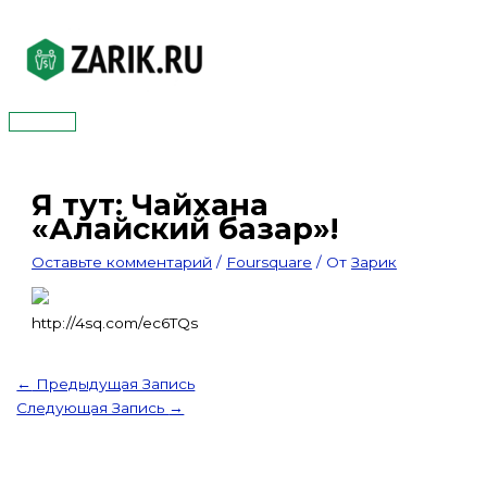
Перейти
к
содержимому
Главное
меню
Я тут: Чайхана
«Алайский базар»!
Оставьте комментарий
/
Foursquare
/ От
Зарик
http://4sq.com/ec6TQs
←
Предыдущая Запись
Следующая Запись
→