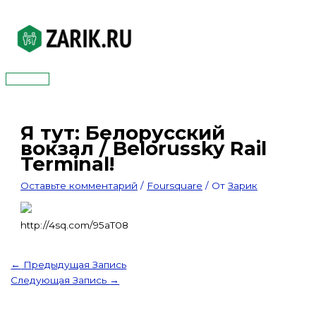
Перейти
к
содержимому
Главное
меню
Я тут: Белорусский
вокзал / Belorussky Rail
Terminal!
Оставьте комментарий
/
Foursquare
/ От
Зарик
http://4sq.com/95aT08
←
Предыдущая Запись
Следующая Запись
→