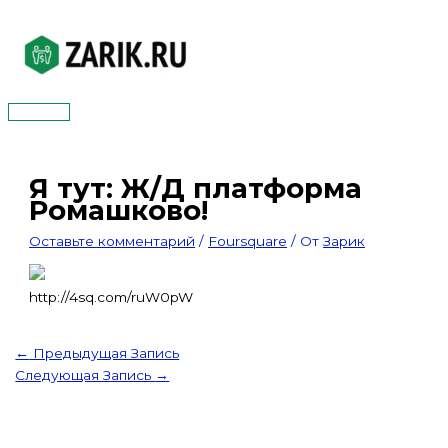
Перейти
к
содержимому
Главное
меню
Я тут: Ж/Д платформа
Ромашково!
Оставьте комментарий
/
Foursquare
/ От
Зарик
http://4sq.com/ruW0pW
←
Предыдущая Запись
Следующая Запись
→