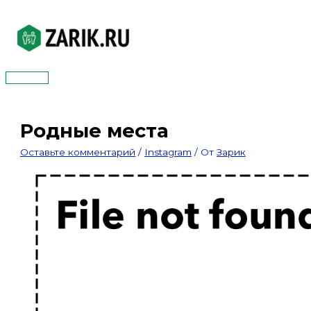
Перейти
к
содержимому
Главное
меню
Родные места
Оставьте комментарий
/
Instagram
/ От
Зарик