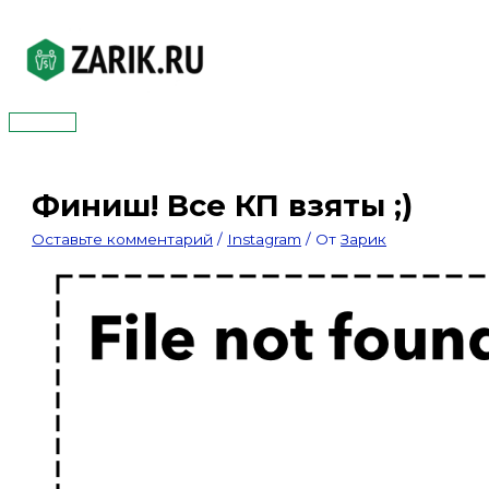
Перейти
к
содержимому
Главное
меню
Финиш! Все КП взяты ;)
Оставьте комментарий
/
Instagram
/ От
Зарик