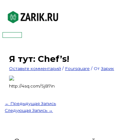
Перейти
к
содержимому
Главное
меню
Я тут: Chef’s!
Оставьте комментарий
/
Foursquare
/ От
Зарик
http://4sq.com/SjB7in
←
Предыдущая Запись
Следующая Запись
→