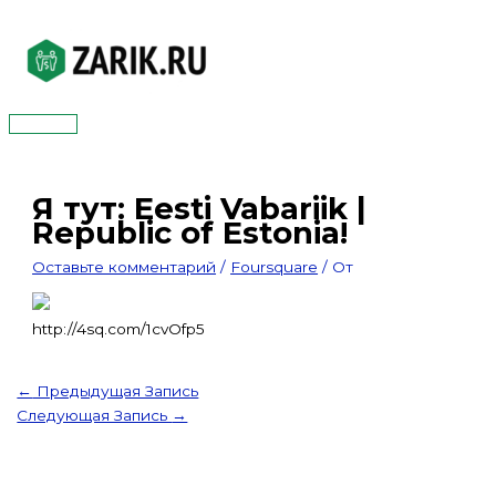
Перейти
к
содержимому
Главное
меню
Я тут: Eesti Vabariik |
Republic of Estonia!
Оставьте комментарий
/
Foursquare
/ От
http://4sq.com/1cvOfp5
←
Предыдущая Запись
Следующая Запись
→