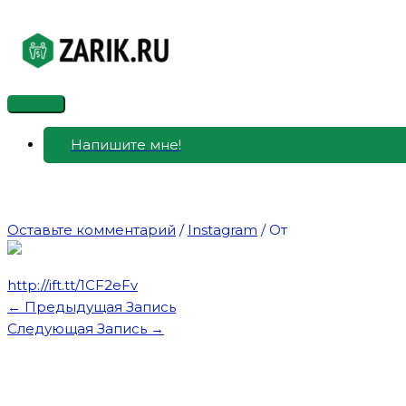
Перейти
к
содержимому
Главное
меню
Напишите мне!
Оставьте комментарий
/
Instagram
/ От
http://ift.tt/1CF2eFv
←
Предыдущая Запись
Следующая Запись
→