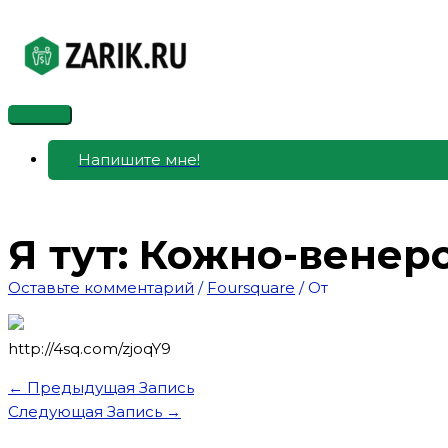
Перейти
к
содержимому
Главное
меню
Напишите мне!
Я тут: Кожно-венер
Оставьте комментарий
/
Foursquare
/ От
http://4sq.com/zjoqY9
←
Предыдущая Запись
Следующая Запись
→