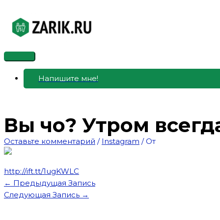
Перейти
к
содержимому
Главное
меню
Напишите мне!
Вы чо? Утром всегд
Оставьте комментарий
/
Instagram
/ От
http://ift.tt/1ugKWLC
←
Предыдущая Запись
Следующая Запись
→