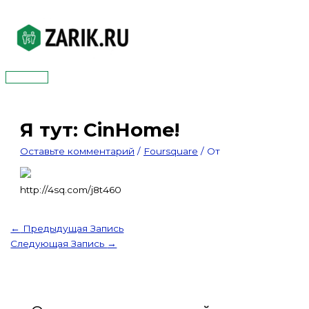
Перейти
к
содержимому
Главное
меню
Я тут: CinHome!
Оставьте комментарий
/
Foursquare
/ От
http://4sq.com/j8t460
←
Предыдущая Запись
Следующая Запись
→