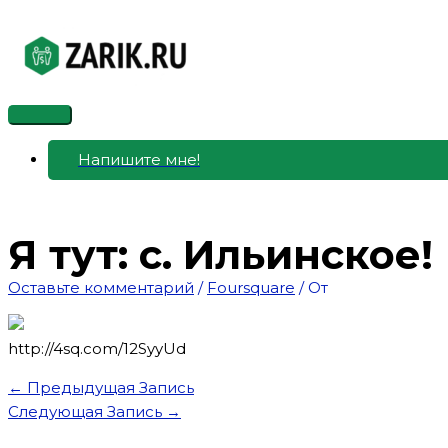
Перейти
к
содержимому
Главное
меню
Напишите мне!
Я тут: с. Ильинское!
Оставьте комментарий
/
Foursquare
/ От
http://4sq.com/12SyyUd
←
Предыдущая Запись
Следующая Запись
→