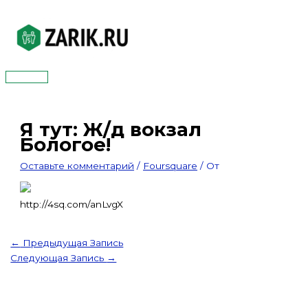
Перейти
к
содержимому
Главное
меню
Я тут: Ж/д вокзал
Бологое!
Оставьте комментарий
/
Foursquare
/ От
http://4sq.com/anLvgX
←
Предыдущая Запись
Следующая Запись
→