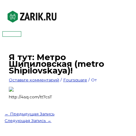
Перейти
к
содержимому
Главное
меню
Я тут: Метро
Шипиловская (metro
Shipilovskaya)!
Оставьте комментарий
/
Foursquare
/ От
http://4sq.com/tt7csT
←
Предыдущая Запись
Следующая Запись
→