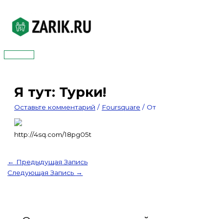
Перейти
к
содержимому
Главное
меню
Я тут: Турки!
Оставьте комментарий
/
Foursquare
/ От
http://4sq.com/18pg05t
←
Предыдущая Запись
Следующая Запись
→