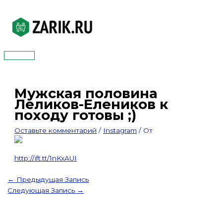
Перейти
к
содержимому
Главное
меню
Мужская половина
Леликов-Елеников к
походу готовы ;)
Оставьте комментарий
/
Instagram
/ От
http://ift.tt/1nKxAUI
←
Предыдущая Запись
Следующая Запись
→