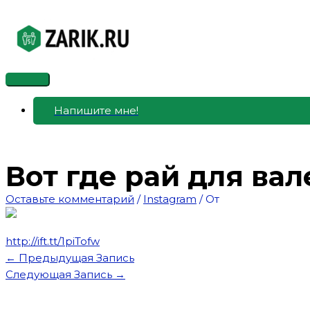
Перейти
к
содержимому
Главное
меню
Напишите мне!
Вот где рай для вале
Оставьте комментарий
/
Instagram
/ От
http://ift.tt/1piTofw
←
Предыдущая Запись
Следующая Запись
→