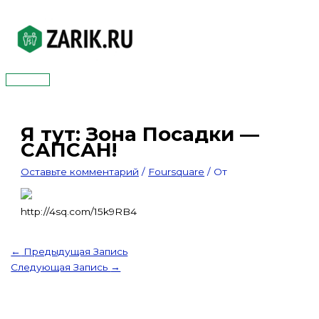
Перейти
к
содержимому
Главное
меню
Я тут: Зона Посадки —
САПСАН!
Оставьте комментарий
/
Foursquare
/ От
http://4sq.com/15k9RB4
←
Предыдущая Запись
Следующая Запись
→