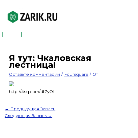
Перейти
к
содержимому
Главное
меню
Я тут: Чкаловская
лестница!
Оставьте комментарий
/
Foursquare
/ От
http://4sq.com/df7yOL
←
Предыдущая Запись
Следующая Запись
→