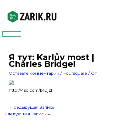
Перейти
к
содержимому
Главное
меню
Я тут: Karlův most |
Charles Bridge!
Оставьте комментарий
/
Foursquare
/ От
http://4sq.com/bfDjzl
←
Предыдущая Запись
Следующая Запись
→