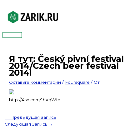
Перейти
к
содержимому
Главное
меню
Я тут: Český pivní festival
2014/Czech beer festival
2014!
Оставьте комментарий
/
Foursquare
/ От
http://4sq.com/1hXqWIc
←
Предыдущая Запись
Следующая Запись
→