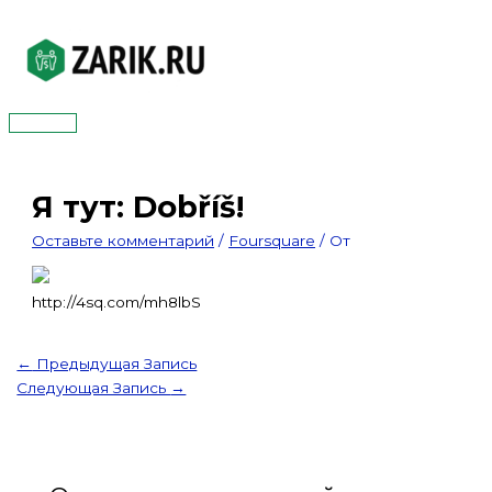
Перейти
к
содержимому
Главное
меню
Я тут: Dobříš!
Оставьте комментарий
/
Foursquare
/ От
http://4sq.com/mh8lbS
←
Предыдущая Запись
Следующая Запись
→