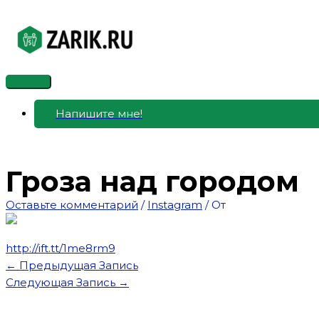
Перейти
к
содержимому
Главное
меню
Напишите мне!
Гроза над городом
Оставьте комментарий
/
Instagram
/ От
http://ift.tt/1me8rm9
←
Предыдущая Запись
Следующая Запись
→