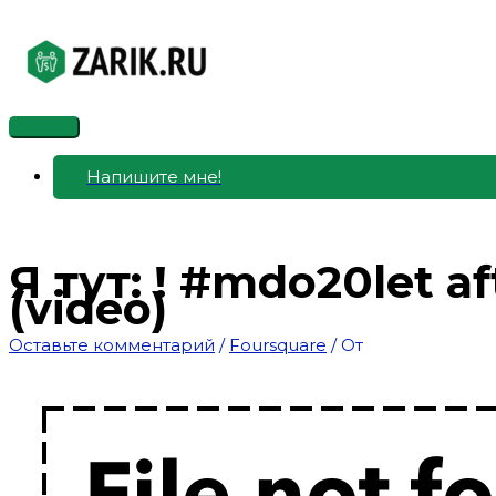
Перейти
к
содержимому
Главное
меню
Напишите мне!
Я тут: ! #mdo20let af
(video)
Оставьте комментарий
/
Foursquare
/ От