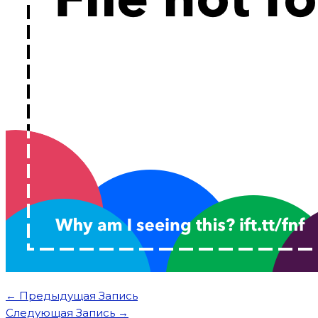
←
Предыдущая Запись
Следующая Запись
→