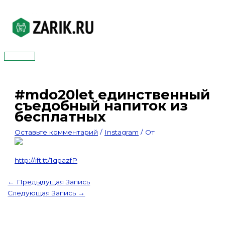
Перейти
к
содержимому
Главное
меню
#mdo20let единственный
съедобный напиток из
бесплатных
Оставьте комментарий
/
Instagram
/ От
http://ift.tt/1qpazfP
←
Предыдущая Запись
Следующая Запись
→