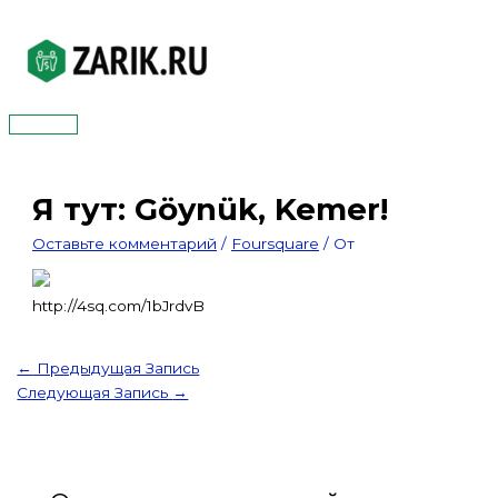
Перейти
к
содержимому
Главное
меню
Я тут: Göynük, Kemer!
Оставьте комментарий
/
Foursquare
/ От
http://4sq.com/1bJrdvB
←
Предыдущая Запись
Следующая Запись
→