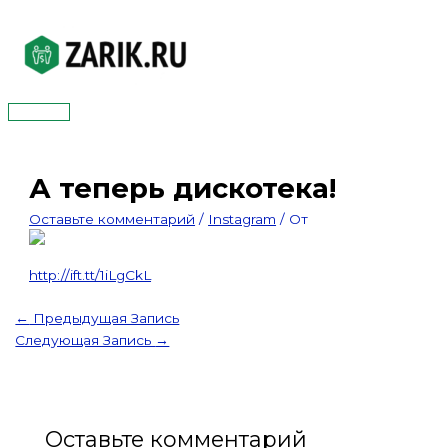
Перейти
к
содержимому
Главное
меню
А теперь дискотека!
Оставьте комментарий
/
Instagram
/ От
http://ift.tt/1iLgCkL
←
Предыдущая Запись
Следующая Запись
→
Оставьте комментарий