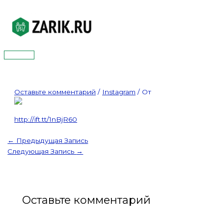
Перейти
к
содержимому
Главное
меню
Оставьте комментарий
/
Instagram
/ От
http://ift.tt/1nBjR60
←
Предыдущая Запись
Следующая Запись
→
Оставьте комментарий