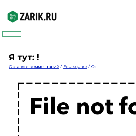
Перейти
к
содержимому
Главное
меню
Я тут: !
Оставьте комментарий
/
Foursquare
/ От