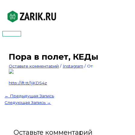
Перейти
к
содержимому
Главное
меню
Пора в полет, КЕДы
Оставьте комментарий
/
Instagram
/ От
http://ift.tt/1jKDS4z
←
Предыдущая Запись
Следующая Запись
→
Оставьте комментарий