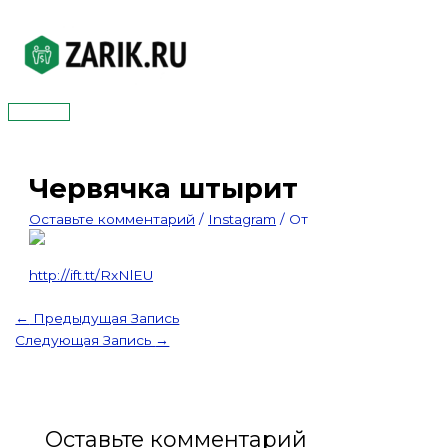
Перейти
к
содержимому
Главное
меню
Червячка штырит
Оставьте комментарий
/
Instagram
/ От
http://ift.tt/RxNlEU
←
Предыдущая Запись
Следующая Запись
→
Оставьте комментарий