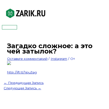
Перейти
к
содержимому
Главное
меню
Загадко сложное: а это
чей затылок?
Оставьте комментарий
/
Instagram
/ От
http://ift.tt/1ipu3ag
←
Предыдущая Запись
Следующая Запись
→