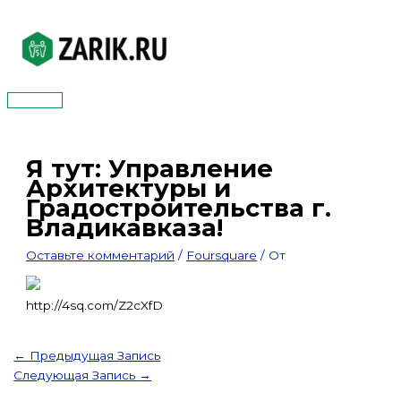
Перейти
к
содержимому
Главное
меню
Я тут: Управление
Архитектуры и
Градостроительства г.
Владикавказа!
Оставьте комментарий
/
Foursquare
/ От
http://4sq.com/Z2cXfD
←
Предыдущая Запись
Следующая Запись
→