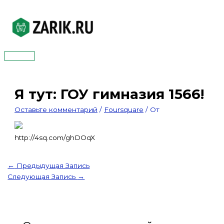
Перейти
к
содержимому
Главное
меню
Я тут: ГОУ гимназия 1566!
Оставьте комментарий
/
Foursquare
/ От
http://4sq.com/ghDOqX
←
Предыдущая Запись
Следующая Запись
→