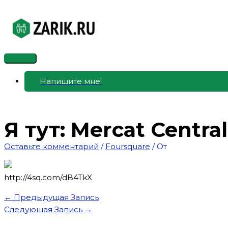
Перейти
к
содержимому
Главное
меню
Напишите мне!
Я тут: Mercat Central
Оставьте комментарий
/
Foursquare
/ От
http://4sq.com/dB4TkX
←
Предыдущая Запись
Следующая Запись
→