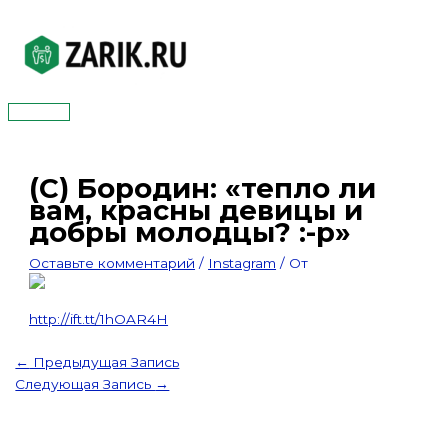
Перейти
к
содержимому
Главное
меню
(С) Бородин: «тепло ли
вам, красны девицы и
добры молодцы? :-р»
Оставьте комментарий
/
Instagram
/ От
http://ift.tt/1hOAR4H
←
Предыдущая Запись
Следующая Запись
→