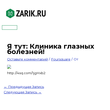
Перейти
к
содержимому
Главное
меню
Я тут: Клиника глазных
болезней!
Оставьте комментарий
/
Foursquare
/ От
http://4sq.com/1jgHxb2
←
Предыдущая Запись
Следующая Запись
→