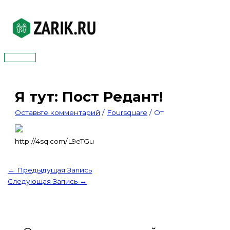
Перейти
к
содержимому
Главное
меню
Я тут: Пост Редант!
Оставьте комментарий
/
Foursquare
/ От
http://4sq.com/L9eTGu
←
Предыдущая Запись
Следующая Запись
→