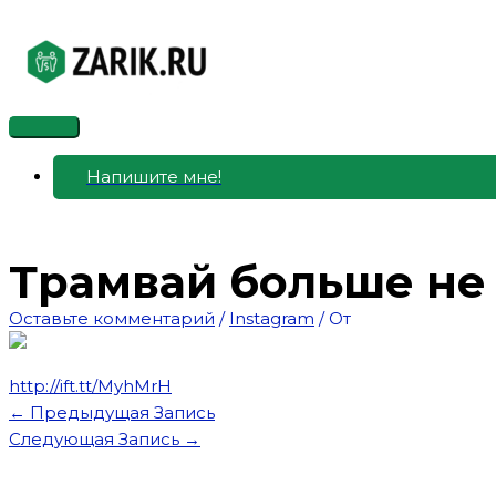
Перейти
к
содержимому
Главное
меню
Напишите мне!
Трамвай больше не
Оставьте комментарий
/
Instagram
/ От
http://ift.tt/MyhMrH
←
Предыдущая Запись
Следующая Запись
→