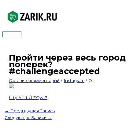
Перейти
к
содержимому
Главное
меню
Пройти через весь город
поперек?
#challengeaccepted
Оставьте комментарий
/
Instagram
/ От
http://ift.tt/LEQwI7
←
Предыдущая Запись
Следующая Запись
→