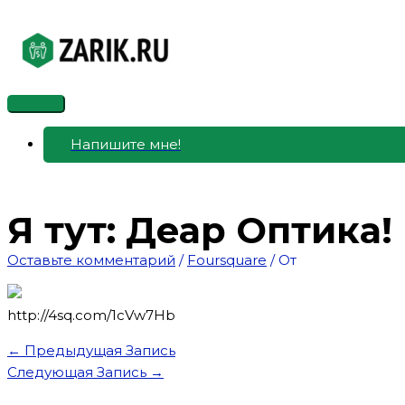
Перейти
к
содержимому
Главное
меню
Напишите мне!
Я тут: Деар Оптика!
Оставьте комментарий
/
Foursquare
/ От
http://4sq.com/1cVw7Hb
←
Предыдущая Запись
Следующая Запись
→