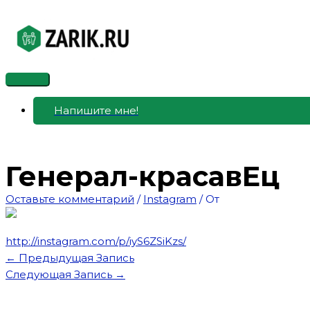
Перейти
к
содержимому
Главное
меню
Напишите мне!
Генерал-красавЕц
Оставьте комментарий
/
Instagram
/ От
http://instagram.com/p/iyS6ZSiKzs/
←
Предыдущая Запись
Следующая Запись
→