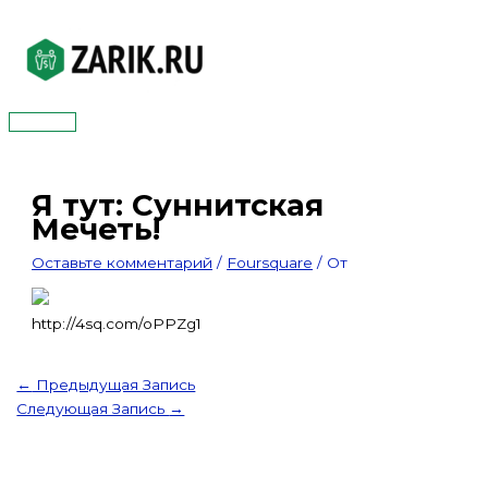
Перейти
к
содержимому
Главное
меню
Я тут: Суннитская
Мечеть!
Оставьте комментарий
/
Foursquare
/ От
http://4sq.com/oPPZg1
←
Предыдущая Запись
Следующая Запись
→