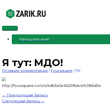
Перейти
к
содержимому
Главное
меню
Напишите мне!
Я тут: МДО!
Оставьте комментарий
/
Foursquare
/ От
http://foursquare.com/v/4d63a3e4625f6dcbfc086d5e
←
Предыдущая Запись
Следующая Запись
→