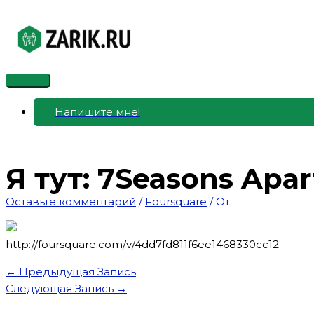
Перейти
к
содержимому
Главное
меню
Напишите мне!
Я тут: 7Seasons Apa
Оставьте комментарий
/
Foursquare
/ От
http://foursquare.com/v/4dd7fd811f6ee1468330cc12
←
Предыдущая Запись
Следующая Запись
→