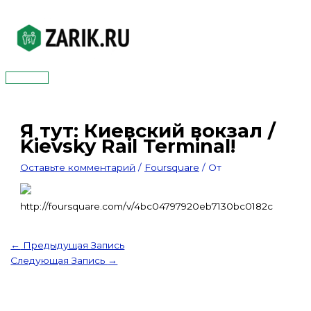
Перейти
к
содержимому
Главное
меню
Я тут: Киевский вокзал /
Kievsky Rail Terminal!
Оставьте комментарий
/
Foursquare
/ От
http://foursquare.com/v/4bc04797920eb7130bc0182c
←
Предыдущая Запись
Следующая Запись
→