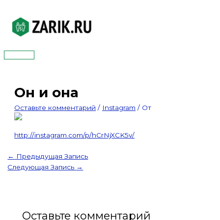
Перейти
к
содержимому
Главное
меню
Он и она
Оставьте комментарий
/
Instagram
/ От
http://instagram.com/p/hCrNjXCK5v/
←
Предыдущая Запись
Следующая Запись
→
Оставьте комментарий