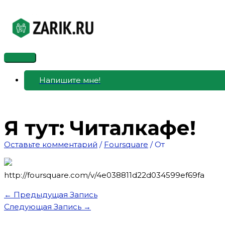
Перейти
к
содержимому
Главное
меню
Напишите мне!
Я тут: Читалкафе!
Оставьте комментарий
/
Foursquare
/ От
http://foursquare.com/v/4e038811d22d034599ef69fa
←
Предыдущая Запись
Следующая Запись
→