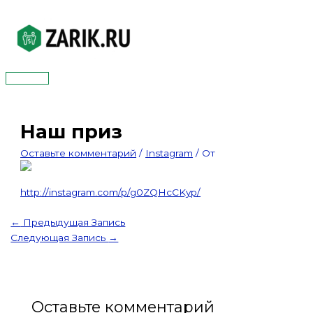
Перейти
к
содержимому
Главное
меню
Наш приз
Оставьте комментарий
/
Instagram
/ От
http://instagram.com/p/g0ZQHcCKyp/
←
Предыдущая Запись
Следующая Запись
→
Оставьте комментарий